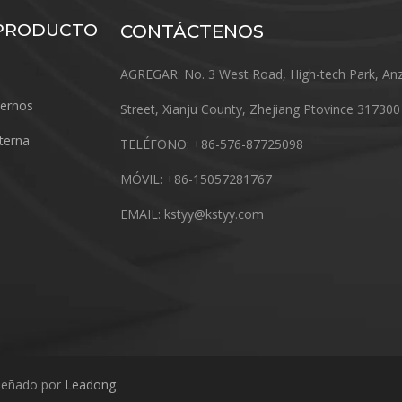
 PRODUCTO
CONTÁCTENOS
AGREGAR: No. 3 West Road, High-tech Park, An
ternos
Street, Xianju County, Zhejiang Ptovince 317300
terna
TELÉFONO: +86-576-87725098
MÓVIL: +86-15057281767
EMAIL:
kstyy@kstyy.com
eñado por
Leadong