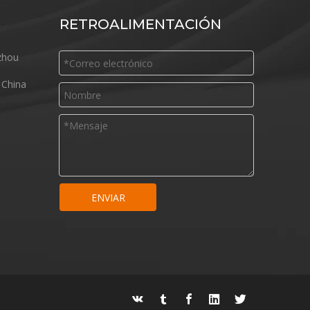
RETROALIMENTACIÓN
zhou
 China
ENVIAR