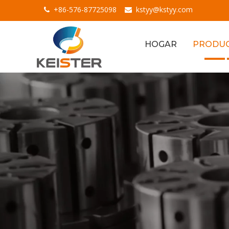
+86-576-87725098
kstyy@kstyy.com


HOGAR
PRODU